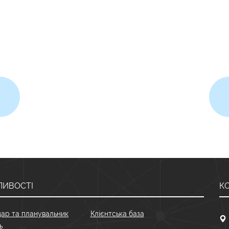
ИВОСТІ
К
ар та планувальник
Клієнтська база
ь