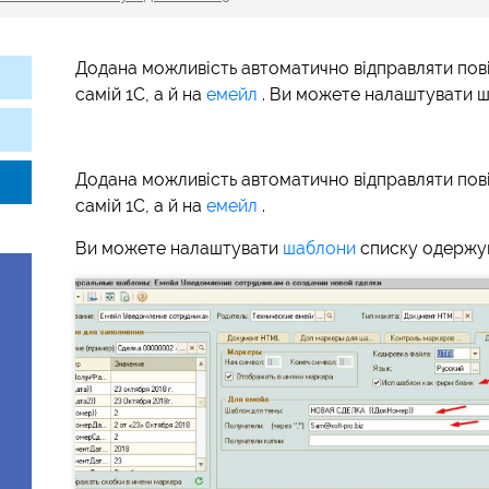
Додана можливість автоматично відправляти пові
самій 1С, а й на
емейл
. Ви можете налаштувати 
Додана можливість автоматично відправляти пові
самій 1С, а й на
емейл
.
Ви можете налаштувати
шаблони
списку одержува