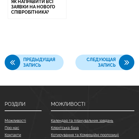
ЯК НАПРАВИТИ ВСІ
ЗАЯВКИ НА НОВОГО
СПІВРОБІТНИКА?
ПРЕДЫДУЩАЯ
СЛЕДУЮЩАЯ
ЗАПИСЬ
ЗАПИСЬ
РОЗДІЛИ
МОЖЛИВОСТІ
Можливості
Календар та планувальник завдань
Про нас
Клієнтська база
Контакти
Котирування та Комерційні пропозиції