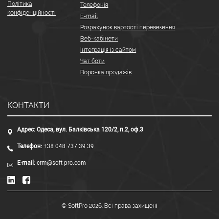
Політика
Телефонія
конфіденційності
E-mail
Розрахунок вартості перевезення
Веб-кабінети
Інтеграція із сайтом
Чат боти
Воронка продажів
КОНТАКТИ
Адрес:
Одеса, вул. Балківська 120/2, п.2, оф.3
Телефон:
+38 048 737 39 39
E-mail:
crm@soft-pro.com
© SoftPro 2026. Всі права захищені