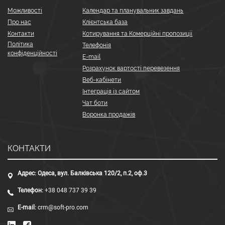
Можливості
Календар та планувальник завдань
Про нас
Клієнтська база
Контакти
Котирування та Комерційні пропозиції
Політика
Телефонія
конфіденційності
E-mail
Розрахунок вартості перевезення
Веб-кабінети
Інтеграція із сайтом
Чат боти
Воронка продажів
КОНТАКТИ
Адрес:
Одеса, вул. Балківська 120/2, п.2, оф.3
Телефон:
+38 048 737 39 39
E-mail:
crm@soft-pro.com