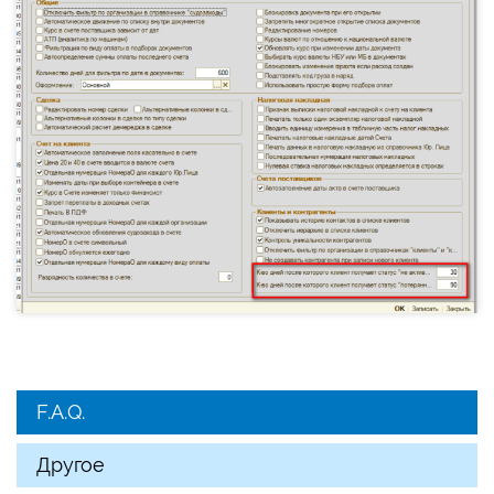
F.A.Q.
Другое