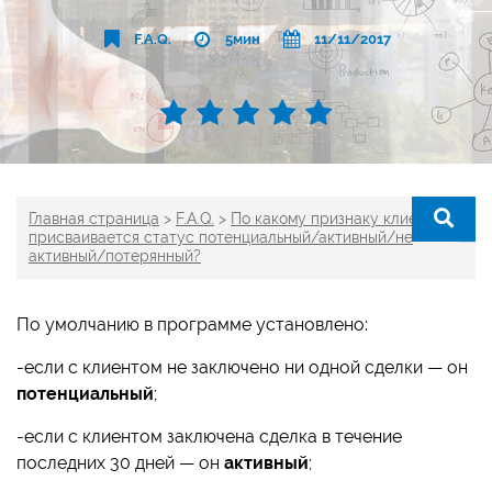
F.A.Q.
5мин
11/11/2017
Главная страница
>
F.A.Q.
>
По какому признаку клиенту
присваивается статус потенциальный/активный/не
активный/потерянный?
По умолчанию в программе установлено:
-если с клиентом не заключено ни одной сделки — он
потенциальный
;
-если с клиентом заключена сделка в течение
последних 30 дней — он
активный
;