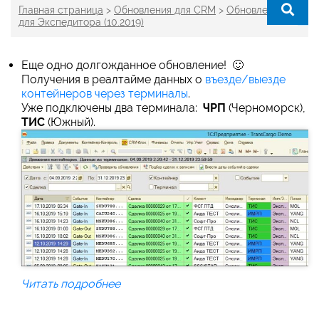
Главная страница
>
Обновления для CRM
>
Обновления
для Экспедитора (10.2019)
Еще одно долгожданное обновление! 🙂
Получения в реалтайме данных о
въезде/выезде
контейнеров через терминалы
.
Уже подключены два терминала:
ЧРП
(Черноморск),
ТИС
(Южный).
Читать подробнее