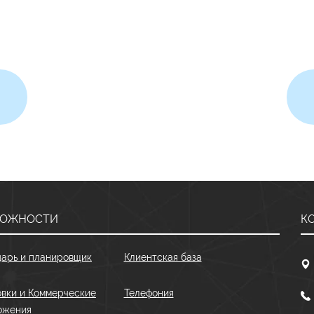
МОЖНОСТИ
К
дарь и планировщик
Клиентская база
вки и Коммерческие
Телефония
ожения