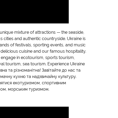
unique mixture of attractions — the seaside,
 cities and authentic countryside. Ukraine is
sands of festivals, sporting events, and music
 delicious cuisine and our famous hospitality.
o engage in ecotourism, sports tourism,
ival tourism, sea tourism. Experience Ukraine
рвна та різноманітна! Завітайте до нас та
 смачну кухню та надзвичайну культуру.
нятися екотуризмом, спортивним
мом, морським туризмом.