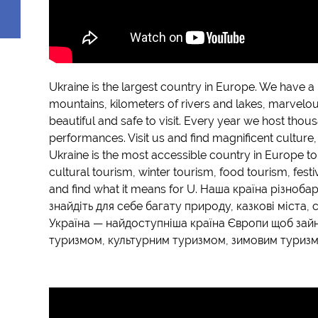
Ukraine is the largest country in Europe. We have a 
mountains, kilometers of rivers and lakes, marvelous
beautiful and safe to visit. Every year we host thou
performances. Visit us and find magnificent culture,
Ukraine is the most accessible country in Europe t
cultural tourism, winter tourism, food tourism, fest
and find what it means for U. Наша країна різноба
знайдіть для себе багату природу, казкові міста,
Україна — найдоступніша країна Європи щоб зай
туризмом, культурним туризмом, зимовим туриз